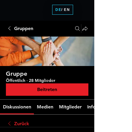
DE
/ EN
Gruppen
Gruppe
Öffentlich
·
28 Mitglieder
Beitreten
Diskussionen
Medien
Mitglieder
Info
Zurück