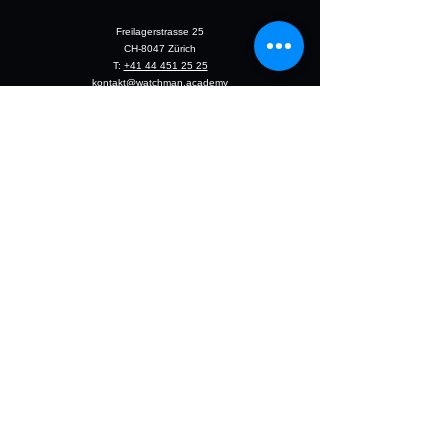
Freilagerstrasse 25
CH-8047 Zürich
T:
+41 44 451 25 25
kontakt@watchman.academy
RECHTLICHES
Impressum
Datenschutzerklärung
AGBs
WATCHMAN
Team
Häufig gestellte Fragen (FAQ)
Partner