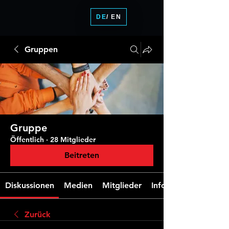
DE
/ EN
Gruppen
Gruppe
Öffentlich
·
28 Mitglieder
Beitreten
Diskussionen
Medien
Mitglieder
Info
Zurück