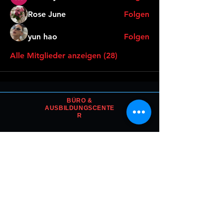
Rose June
Folgen
yun hao
Folgen
Alle Mitglieder anzeigen (28)
BÜRO &
AUSBILDUNGSCENTE
R
Freilagerstrasse 25
CH-8047 Zürich
T:
+41 44 451 25 25
kontakt@watchman.academy
RECHTLICHES
Impressum
Datenschutzerklärung