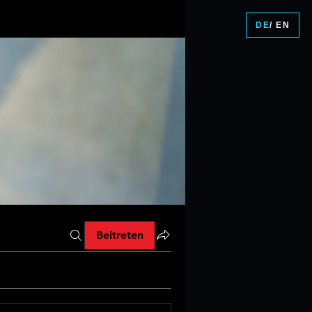
DE
/ EN
Beitreten