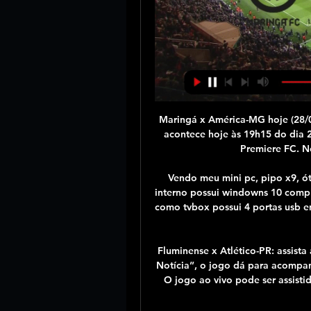
Maringá x América-MG hoje (28/02/2024), onde assistir ao há 8 horas — O jogo que acontece hoje às 19h15 do dia 28/02/2024 terá transmissão pelos canais SporTv e Premiere FC. No YouTube, transmissão ao vivo ...

Vendo meu mini pc, pipo x9, ótimo estado apenas marcas de uso 2gb ram 32gb interno possui windowns 10 completo possui plataforma android tbm pode ser usado como tvbox possui 4 portas usb entrada hdmi fonte original entrada de rede via cabo wi-fi e

Fluminense x Atlético-PR: assista ao vivo na internet e tv. Como garante o site “Ideal Notícia”, o jogo dá para acompanhar Fluminense x Atlético-PR ao vivo pela internet. O jogo ao vivo pode ser assistido através do aplicativo Premiere Play. Esse app é gratuito e …

Home / Agenda da TV / assistir online / futebol / horários / jogos ao vivo / jogos na internet / programação / transmissão / TV / Jogos de sábado ao vivo na TV e Internet;. Campeonato Paulista Segunda Divisão: União Barbarense x Jaguariúna - MYCUJOO (FPF TV) 16h00 - Campeonato Sul-Mato. Saiba onde assistir jogos ao vivo na TV e.

Ouvir Internacional x Santos Pelo Youtube. O Youtube não permite mais transmissões de jogos ao vivo. Mas para nossa alegria o youtube liberou a audição dos jogos ao vivo, então role a página e encontre um canal de sua preferencia para Ouvir Internacional x Santos.

Assistir Maringá x América-MG Ao Vivo - 28/02/2024 há 5 horas — A partida entre Maringá x América-MG acontece neste dia 28/02/2024, às 19h15 (pelo horário de Brasília). Abaixo você poderá conferir todas ...

O famoso espaço de eventos que opera uma cozinha e bar caiçara no verão tem a cara de Ilhabela, rústico e sofisticado. Ele conta com uma infraestrutura de alto padrão, te garante uma pista pé na areia em sua praia própria e o mar pra pular as 7 ondinhas.

roda PESQUISA Conhecer a realidade ambiental do local e opinião dos envolvidos sobre suas necessidades é o começo de toda mudança. Fazemos coleta de dados ambientais em campo, consulta e análise de base de dados oficiais, aplicação de entrevistas e outras técnicas.

Jogo Liverpool x Barcelona ao vivo no Esporte Interativo.. Outra forma de acompanhar o jogo ao vivo é pelo site do TNT GO, serviço de streaming pago do canal da TV fechada TNT.. Jogo do Liverpool x Barcelona terá transmissão ao vivo no Facebook. 0 shares. Share 0 Tweet 0.

Descrição do evento. No ano em que o método Canguru completa quatro décadas e para celebrar o fato de Santos ter sido a cidade pioneira na utilização dessa metodologia no Brasil, a ONG Prematuridade.com tem o prazer de convidá-lo para o 1º Seminário Internacional de Neonatologia da Baixada Santista, que acontecerá nos dias 4 e 5 de.

O portal reúne informações e serviços para quem mora, visita ou exerce atividade econômica na cidade, com consulta de dados, emissão de documentos etc.

Icy Events & Meet-ups há 5 horas — há 3 dias — Abrimos agora a transmissão da partida entre América-MG e Atlético-MG, no clássico pelo Campeonato Mineiro! 15:46há 3 dias.

Jogos América Mineiro ao vivo, tabela, resultados, Maringá Futebol - Brasil: placar ao vivo América Mineiro, resultados finais, tabelas, resumos de jogo com artilheiros, cartões amarelos e vermelhos, comparação de ...

Hoje, a Nedraki fornece o filamento a mais de 13 empresas venezuelanas e produz peças de plástico, como rodas dentadas de transmissão de câmbio, para outras companhias. Dominguez disse que seu filamento ajuda a abaixar os custos de uma empresa em até 40% eliminando os gastos com a importação e o transporte das peças.

Desde dezembro, em plenas férias da categoria, os funcionários das escolas estaduais estão sofrendo com mais um ataque do governo Cabral contra a educação estadual. Serventes, merendeiras, pessoal de portaria e de secretaria, muitos com mais de duas décadas de trabalho em escolas espalhadas pelo est

assistir Maringá x América-MG ao vivo agora há 8 horas — assistir Maringá x América-MG ao vivo agora América-MG | Notícias, Próx