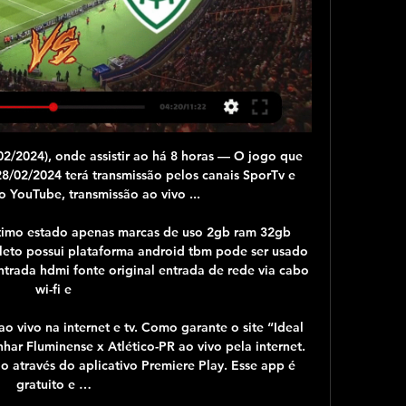
imos Jogos, Resultados e Vídeos 28 fevereiro 2024 Conectados há 4 horas ...

Foto: Reprodução/Ceará S.C. Quem também não faz mais parte dos planos do Ceará, seguindo exemplo de Enderson Moreira, para a sequência de 2019 é o lateral esquerdo Thiago Carleto. O atleta, que sequer viajou com a delegação para Belo Horizonte, quando o …

O meia Richarlyson, chegou ao Recife na tarde desta quinta feira (13) , com isso despertou a curiosidade da imprensa local, nessa época de contratações e montagens de elencos tudo vira possibilidades.

assistir Maringá e América-MG ao vivo online Copa do Brasil há 6 horas — há 3 dias — Como e onde assistir ao jogo América-MG x Atlético-MGao vivo. Além do tempo real aqui na VAVEL Brasil, a partida entre ...

Há um ano, o Treze fez jogo histórico contra o Caxias, em pleno estádio Centenário, venceu por 3 a 1 e garantiu acesso à Série C do Campeonato Brasileiro. Mas nesta segunda-feira (08), quando o elenco comandado por Luizinho Lopes se reapresentou após derrota para o ABC…

RIO — Chega a 25 o número de mortes por febre amarela no Estado do Rio. De acordo com o último boletim epidemiológico divulgado pela secretaria estadual de Saúde, os municípios de Engenheiro Paulo de Frontin, no interior do estado, e Mangaratiba, na Costa Verde, também registram casos da doença.

A Procuradoria-Geral da República é a Autoridade Central designada para a receção, transmissão e demais tramitação dos pedidos de cooperação judiciária internacional em matéria penal, nos termos do artigo 21.º, n.º 1 da Lei n.º 144/99, de 31 de agosto, funcionando estes serviços no âmbito do GDDC.

Maringá x América-MG Onde assistir ao vivo, Palpites e há 10 horas — O jogo entre Maringá x América-MG, marcado para acontecer nesta HOJE às 19:10 (horário de Brasília) PELA edição 2024 da Copa do Brasil. A ...

O Santos não contará com Diego Pituca, suspenso, para enfrentar o Flamengo no próximo sábado, às 17h (de Brasília), no Maracanã, pela 19ª e última rodada do primeiro turno do Campeonato Brasileiro. Pituca, ao lado de Sánchez, é o jogador com mais partidas pelo Peixe em …

A campanha ainda está longe de empolgar, mas a Ponte Preta tem um trunfo considerável para se afirmar na Série B do Campeonato Brasileiro no próximo sábado, em Campinas, contra o Paraná Clube. Novamente no Moisés Lucarelli, a Macaca defende uma invencibilidade longa diante da torcida. São …

Piracicaba, SP, 9 (AFI) - O XV de Piracicaba perdeu a sua invencibilidade na Copa Paulista ao cair em casa, por 2 a 1, diante do Atibaia pela abertura da oitava rodada.

Arrendar quarto Santa Clara (3) Arrendar quarto Algueirão-Mem Martins (2) Arrendar quarto Beato (1) Arrendar quarto Rio de Mouro (1) Arrendar quarto Torres Vedras (São Pedro, Santiago, Santa Maria do Castelo e São Miguel) e Matacães (1) Arrendar quarto Póvoa de Santo Adrião e Olival Basto (1)

Flamengo vai jogar contra o Goiás nesta sexta-feira (31). A partida é válida pela vigésima nona rodada do Brasileirão. O jogo começará ás 20h (horário de Brasília) e promete fortes emoções ao …

XV Piracicaba x Atibaia se enfrentam nesta sexta-feira (9), às 20h (horário de Brasília) pela 8ª rodada da Copa Paulista na sua edição 2019. A partida será realizada no estádio Barão de Serra Negra com capacidade para 18 mil pessoas, local onde a equipe de Piracicaba irá …

Quando o caso chegou ao conhecimento do bispo de Bragança, José Carlos Martins colocou o lugar à disposição mas continuou a merecer a confiança de D. José Cordeiro, mantendo-se no cargo. Perante novas suspeitas de plágio, o bispo garante agora …

O Corinthians está a detalhes de contratar o atacante André Luís, que está emprestado para a Ponte Preta na disputa da Série B do Campeonato Brasileiro.. Linense-SP Real Madrid-ESP.

O Benfica vendeu os direitos de transmissão televisivos dos jogos à NOS, por um total que pode chegar aos 400 milhões de euros. O negócio foi oficializado nesta quarta-feira pela NOS SGPS, a empresa compradora. Em causa está um «contrato de cessação dos direitos de transmissão televisiva dos jogos em casa da equipa A de…

Assista ao futebol brasileiro e portuguÃªs e internacional ao vivo e de graÃ§a. Todos os jogos,. Vitória Setúbal. 13. 1 1 1 1 Ontem - 20:15. 01 Video(s) VIDEO. 12' 1-1 Bruno Pires . in 0 h 00 min 00 sec.. UD Vilafranquense (15.)

"Soubemos os momentos em que tínhamos de sofrer, os momentos em que tínhamos de agredir, figuradamente claro, o Atlético e acabamos por ter uma noite europeia ‘à Benfica’, como antigamente", referiu Rui Vitória, na zona de entrevistas rápidas.

Vencendo por 1-0 o Marítimo "B" (uma das boas equipas neste campeonato), com o golo a surgir a cinco minutos do fim apontado por Iturbe na sequência de um grande penalidade.

Resultado de Aljustrelense x Louletano ao vivo (Campeonato de Portugal - Grupo D) e placar do jogo atualizado minuto a minuto. Acompanhe o resultado da partida, saiba quem fez os gols, siga as estatísticas e escalações. Vídeo com transmissão ao vivo do jogo Aljustrelense x Louletano …

Use sua conta da Uber para fazer pedidos no Pizza Nostra Jabaquara em . Consulte o menu, veja os itens mais populares e acompanhe seu pedido.

Maringá x América: horário e onde assistir ao vivo pela há 3 horas — Equipes se enfrentam às 19h15 (de Brasília) desta quarta-feira (28), em jogo único, pela primeira fase da competição.

"A floresta está muito mais próxima de um ponto de não retorno do qu... e 30 anos atrás." No Roda Viva, o cientista e especialista em meio ambiente Carlos Nobre comentou a atual situação da floresta Amazônia e as projeções para o futuro.

Botafogo vence Criciúma e retoma liderança isolada da Série B No G4, Londrina venceu Vila Nova e Ponte Preta acabou com invencibilidade do Cuiabá

O jogo ao vivo Real Madrid x Galatasaray é válido pela quarta rodada do grupo A da Champions League. Receber novidades Assista a partida Real Madrid x Galatasaray pela página no Facebook do Esporte Interativo, aplicativo EL PAÍS ou com transmissão ao vivo nas redes sociais, com cobertura ao vivo do conf