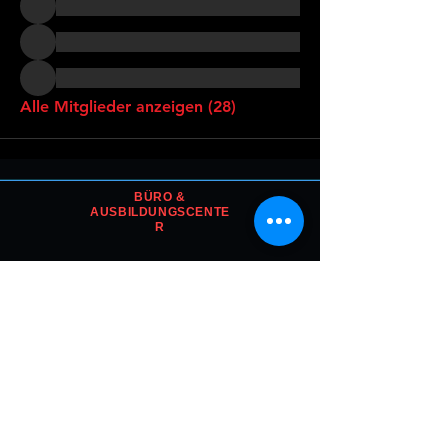
Alle Mitglieder anzeigen (28)
BÜRO &
AUSBILDUNGSCENTE
R
Freilagerstrasse 25
CH-8047 Zürich
T:
+41 44 451 25 25
kontakt@watchman.academy
RECHTLICHES
Impressum
Datenschutzerklärung