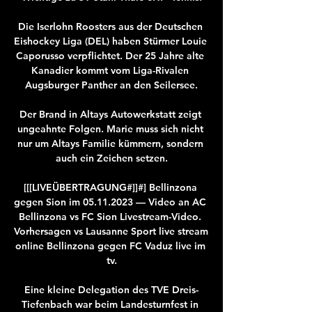
Die Iserlohn Roosters aus der Deutschen 
Eishockey Liga (DEL) haben Stürmer Louie 
Caporusso verpflichtet. Der 25 Jahre alte 
Kanadier kommt vom Liga-Rivalen 
Augsburger Panther an den Seilersee.

Der Brand in Altays Autowerkstatt zeigt 
ungeahnte Folgen. Marie muss sich nicht 
nur um Altays Familie kümmern, sondern 
auch ein Zeichen setzen.

[[[LIVEÜBERTRAGUNG#]]#] Bellinzona 
gegen Sion im 05.11.2023 — Video an AC 
Bellinzona vs FC Sion Livestream-Video. 
Vorhersagen vs Lausanne Sport live stream 
online Bellinzona gegen FC Vaduz live im 
tv.

Eine kleine Delegation des TVE Dreis-
Tiefenbach war beim Landesturnfest in 