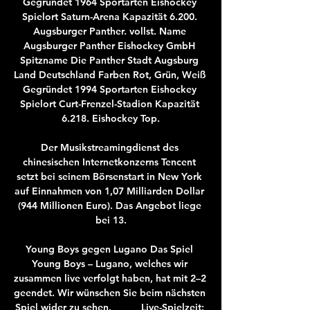
Gegründet 1964 Sportarten Eishockey 
Spielort Saturn-Arena Kapazität 6.200. 
Augsburger Panther. vollst. Name 
Augsburger Panther Eishockey GmbH 
Spitzname Die Panther Stadt Augsburg 
Land Deutschland Farben Rot, Grün, Weiß 
Gegründet 1994 Sportarten Eishockey 
Spielort Curt-Frenzel-Stadion Kapazität 
6.218. Eishockey Top.

Der Musikstreamingdienst des 
chinesischen Internetkonzerns Tencent 
setzt bei seinem Börsenstart in New York 
auf Einnahmen von 1,07 Milliarden Dollar 
(944 Millionen Euro). Das Angebot liege 
bei 13.

Young Boys gegen Lugano Das Spiel 
Young Boys – Lugano, welches wir 
zusammen live verfolgt haben, hat mit 2–2 
geendet. Wir wünschen Sie beim nächsten 
Spiel wider zu sehen. _____ Live-Spielzeit: 