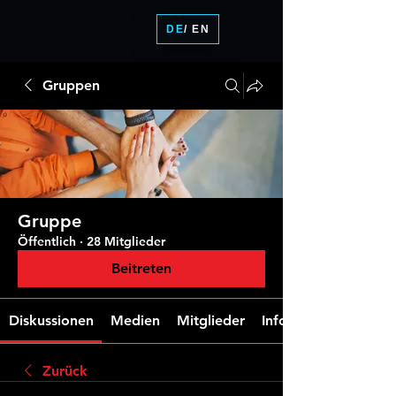
DE
/ EN
Gruppen
Gruppe
Öffentlich
·
28 Mitglieder
Beitreten
Diskussionen
Medien
Mitglieder
Info
Zurück