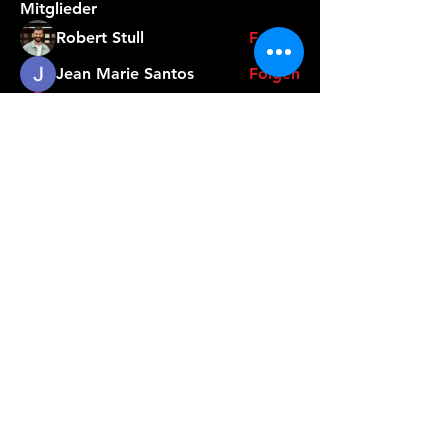
Mitglieder
Robert Stull
Folgen
Jean Marie Santos
Folgen
Mark Tyler
Folgen
Rose June
Folgen
yun hao
Folgen
Alle Mitglieder anzeigen (28)
BÜRO &
AUSBILDUNGSCENTE
R
Freilagerstrasse 25
CH-8047 Zürich
T:
+41 44 451 25 25