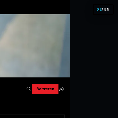
DE
/ EN
Beitreten