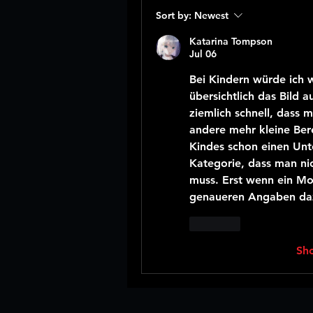
Sort by:
Newest
Katarina Tompson
Jul 06
Bei Kindern würde ich w
übersichtlich das Bild a
ziemlich schnell, dass 
andere mehr kleine Ber
Kindes schon einen Unte
Kategorie, dass man nic
muss. Erst wenn ein Mot
genaueren Angaben da
Like
Sh
Home
Security
First Aid
Training
Über uns
Kontakt